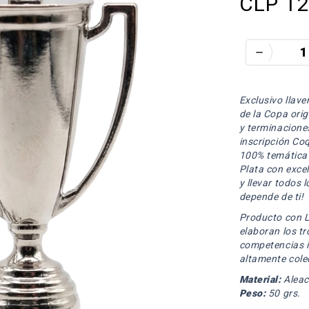
CLP 12
remove
Exclusivo llav
de la Copa orig
y terminacione
inscripción Co
100% temática i
Plata con excel
y llevar todos 
depende de ti!
Producto con Li
elaboran los tr
competencias i
altamente cole
Material:
Aleac
Peso:
50 grs.